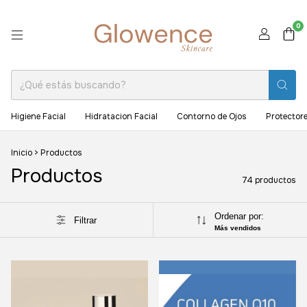
0
Higiene Facial
Hidratacion Facial
Contorno de Ojos
Protectore
Inicio
>
Productos
Productos
74 productos
Ordenar por:
Filtrar
Más vendidos