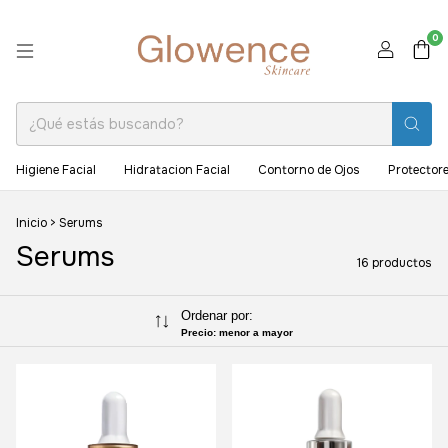
0
Higiene Facial
Hidratacion Facial
Contorno de Ojos
Protectore
Inicio
>
Serums
Serums
16 productos
Ordenar por:
Precio: menor a mayor