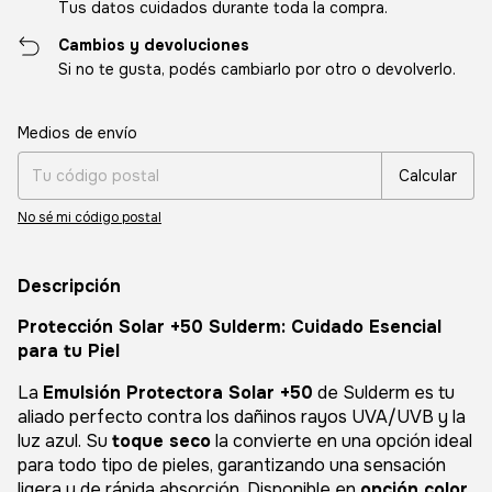
Tus datos cuidados durante toda la compra.
Cambios y devoluciones
Si no te gusta, podés cambiarlo por otro o devolverlo.
Entregas para el CP:
Cambiar CP
Medios de envío
Calcular
No sé mi código postal
Descripción
Protección Solar +50 Sulderm: Cuidado Esencial
para tu Piel
La
Emulsión Protectora Solar +50
de Sulderm es tu
aliado perfecto contra los dañinos rayos UVA/UVB y la
luz azul. Su
toque seco
la convierte en una opción ideal
para todo tipo de pieles, garantizando una sensación
ligera y de rápida absorción. Disponible en
opción color