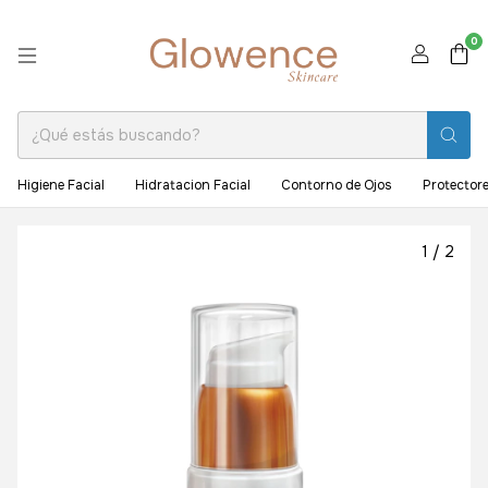
0
Higiene Facial
Hidratacion Facial
Contorno de Ojos
Protectore
1
/
2