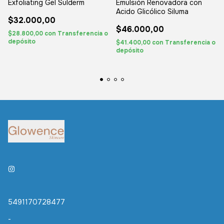
Exfoliating Gel Sulderm
Emulsión Renovadora con
Acido Glicólico Siluma
$32.000,00
$46.000,00
$28.800,00
con
Transferencia o
depósito
$41.400,00
con
Transferencia o
depósito
5491170728477
-