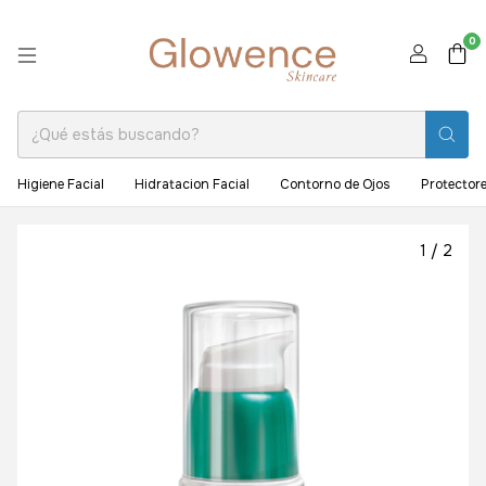
0
Higiene Facial
Hidratacion Facial
Contorno de Ojos
Protectore
1
/
2