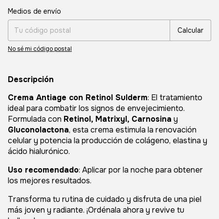
Entregas para el CP:
Cambiar CP
Medios de envío
Calcular
No sé mi código postal
Descripción
Crema Antiage con Retinol Sulderm
: El tratamiento
ideal para combatir los signos de envejecimiento.
Formulada con
Retinol, Matrixyl, Carnosina
y
Gluconolactona
, esta crema estimula la renovación
celular y potencia la producción de colágeno, elastina y
ácido hialurónico.
Uso recomendado
: Aplicar por la noche para obtener
los mejores resultados.
Transforma tu rutina de cuidado y disfruta de una piel
más joven y radiante. ¡Ordénala ahora y revive tu