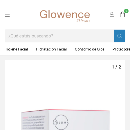
0
Higiene Facial
Hidratacion Facial
Contorno de Ojos
Protectore
1
/
2