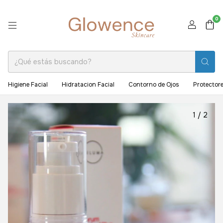
0
Higiene Facial
Hidratacion Facial
Contorno de Ojos
Protectore
1
/
2