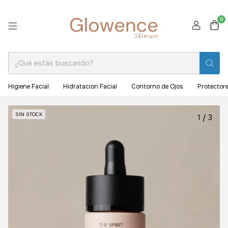
0
Higiene Facial
Hidratacion Facial
Contorno de Ojos
Protectore
SIN STOCK
1
/
3