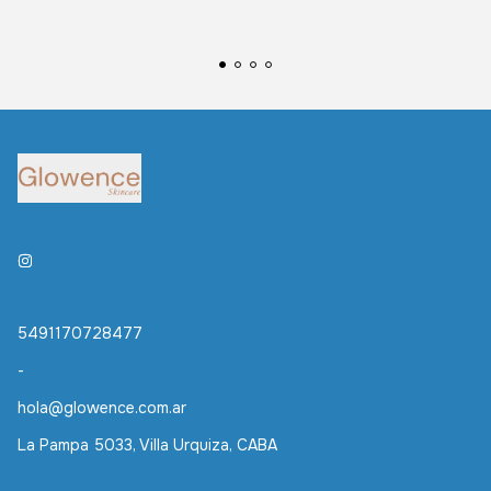
5491170728477
-
hola@glowence.com.ar
La Pampa 5033, Villa Urquiza, CABA