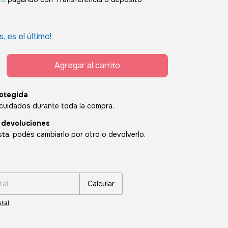
s, es el último!
otegida
cuidados durante toda la compra.
 devoluciones
sta, podés cambiarlo por otro o devolverlo.
:
Cambiar CP
Calcular
tal