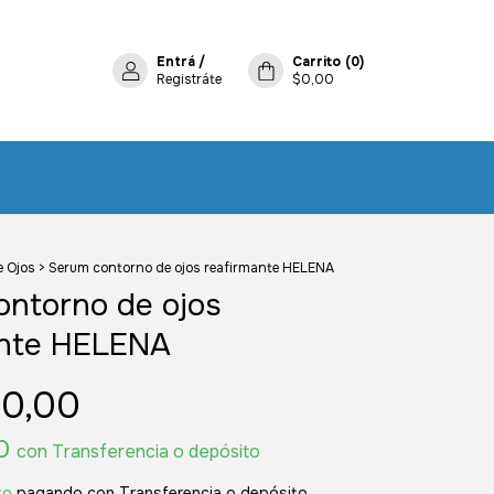
Entrá
/
Carrito
(
0
)
Registráte
$0,00
 Ojos
>
Serum contorno de ojos reafirmante HELENA
ontorno de ojos
ante HELENA
0,00
00
con
Transferencia o depósito
to
pagando con Transferencia o depósito