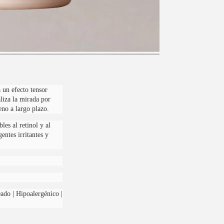
un efecto tensor
liza la mirada por
eno a largo plazo.
les al retinol y al
entes irritantes y
o | Hipoalergénico |