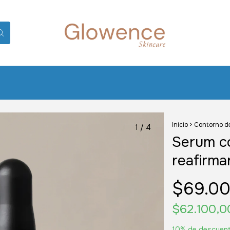
Inicio
>
Contorno de
1
/
4
Serum c
reafirm
$69.00
$62.100,
10% de descuen