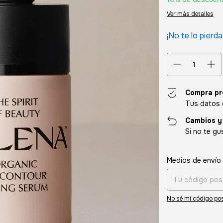
Ver más detalles
¡No te lo pierda
Compra pr
Tus datos 
Cambios y
Si no te gu
Entregas para el CP
Medios de envío
No sé mi código pos