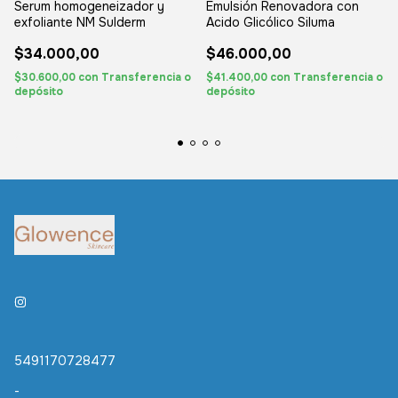
Serum homogeneizador y
Emulsión Renovadora con
exfoliante NM Sulderm
Acido Glicólico Siluma
$34.000,00
$46.000,00
$30.600,00
con
Transferencia o
$41.400,00
con
Transferencia o
depósito
depósito
5491170728477
-