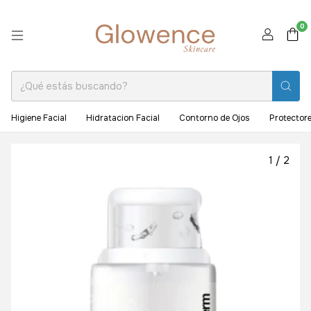
0
Higiene Facial
Hidratacion Facial
Contorno de Ojos
Protectore
1
/
2