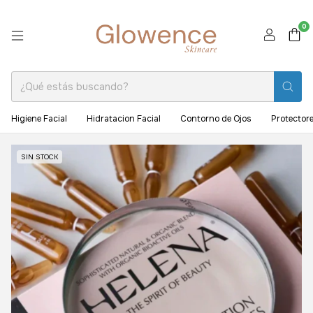
0
Higiene Facial
Hidratacion Facial
Contorno de Ojos
Protectore
SIN STOCK