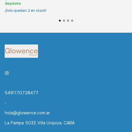
depósito
¡Solo quedan
2
en stock!
5491170728477
-
hola@glowence.com.ar
La Pampa 5033, Villa Urquiza, CABA